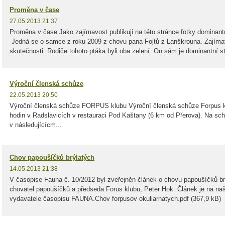
Proměna v čase
27.05.2013 21:37
Proměna v čase Jako zajímavost publikuji na této stránce fotky dominant
Jedná se o samce z roku 2009 z chovu pana Fojtů z Lanškrouna. Zajímav
skutečnosti. Rodiče tohoto ptáka byli oba zelení. On sám je dominantní st
Výroční členská schůze
22.05.2013 20:50
Výroční členská schůze FORPUS klubu Výroční členská schůze Forpus kl
hodin v Radslavicích v restauraci Pod Kaštany (6 km od Přerova). Na sch
v následujícícm...
Chov papoušíčků brýlatých
14.05.2013 21:38
V časopise Fauna č. 10/2012 byl zveřejněn článek o chovu papoušíčků br
chovatel papoušíčků a předseda Forus klubu, Peter Hok. Článek je na na
vydavatele časopisu FAUNA.Chov forpusov okuliarnatych.pdf (367,9 kB)