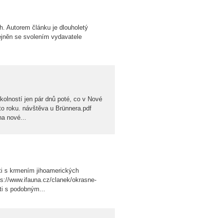
. Autorem článku je dlouholetý
ejněn se svolením vydavatele
kolností jen pár dnů poté, co v Nové
o roku. návštěva u Brünnera.pdf
na nové...
ti s krmením jihoamerických
s://www.ifauna.cz/clanek/okrasne-
i s podobným...