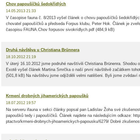
Chov papoušíčků šedokřídlých
14.05.2013 21:33
V časopise fauna č. 8/2013 vyšel článek o chovu papoušíčků šedokřídlých
chovatel papoušíčků a předseda Forpus klubu, Peter Hok. Článek je zveř
časopisu FAUNA.Chov forpusov sivokrídlych.pdf (484,9 kB)
Druhá návštěva u Christiana Brünnera
18.10.2012 21:19
V úterý 16.10.2012 jsme podruhé navštívili Christiana Brünenra. Shodou o
Exotě vyšel článek Martina Smrčka o naší první návštěvě začátkem tohot
(501,8 kB) Na návštěvu jsme odjížděli velmi natěšeni. Byli jsme zvědaví 
Krmení drobných jihamerických papoušků
18.07.2012 19:57
Na serveru ifauna v sekci články popsal pan Ladislav Žoha své zkušenos
papoušků tedy i papoušíčků. Článek najdete na následujícím odkaze: http
ptactvo/krmeni-drobnych-jihoamerickych-papousku/6279/ Dobré zkušenost