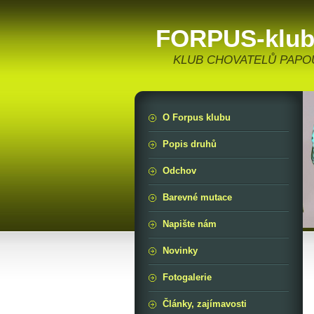
FORPUS-klu
KLUB CHOVATELŮ PAPOUŠ
O Forpus klubu
Popis druhů
Odchov
Barevné mutace
Napište nám
Novinky
Fotogalerie
Články, zajímavosti