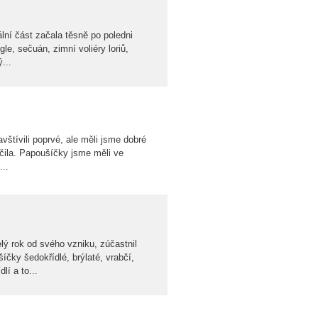
ní část začala těsně po poledni
e, sečuán, zimní voliéry loriů,
...
avštívili poprvé, ale měli jsme dobré
čila. Papoušíčky jsme měli ve
..
rok od svého vzniku, zúčastnil
ky šedokřídlé, brýlaté, vrabčí,
lí a to...