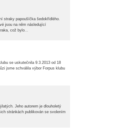
ní straky papoušíčka šedokřídlého.
é jsou na něm následující
raka, což bylo...
ubu se uskutečnila 9.3.2013 od 18
ůzi jsme schválila výbor Forpus klubu
ýlatých. Jeho autorem je dlouholetý
šich stránkách publikován se svolením