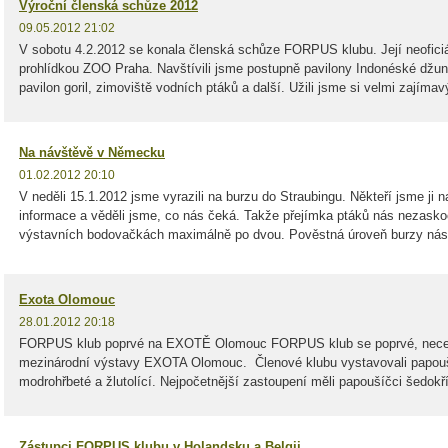
Výroční členská schůze 2012
09.05.2012 21:02
V sobotu 4.2.2012 se konala členská schůze FORPUS klubu. Její neoficiál
prohlídkou ZOO Praha. Navštívili jsme postupně pavilony Indonéské džungl
pavilon goril, zimoviště vodních ptáků a další. Užili jsme si velmi zajímavý
Na návštěvě v Německu
01.02.2012 20:10
V neděli 15.1.2012 jsme vyrazili na burzu do Straubingu. Někteří jsme ji n
informace a věděli jsme, co nás čeká. Takže přejímka ptáků nás nezasko
výstavních bodovačkách maximálně po dvou. Pověstná úroveň burzy nás.
Exota Olomouc
28.01.2012 20:18
FORPUS klub poprvé na EXOTĚ Olomouc FORPUS klub se poprvé, necelý 
mezinárodní výstavy EXOTA Olomouc. Členové klubu vystavovali papoušíč
modrohřbeté a žlutolící. Nejpočetnější zastoupení měli papoušíčci šedokříd
Zástupci FORPUS klubu v Holandsku a Belgii