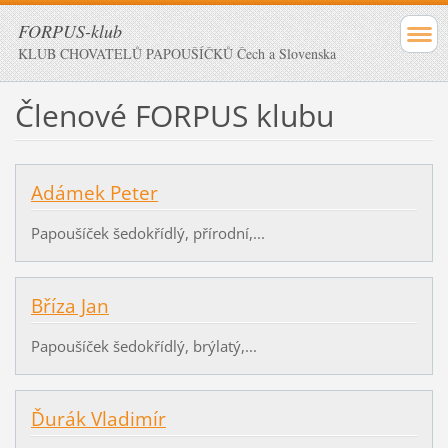
FORPUS-klub
KLUB CHOVATELŮ PAPOUŠÍČKŮ Čech a Slovenska
Členové FORPUS klubu
Adámek Peter
Papoušíček šedokřídlý, přírodní,...
Bříza Jan
Papoušíček šedokřídlý, brýlatý,...
Ďurák Vladimír