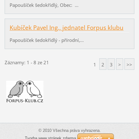
Papoušíček šedokřídlý, Obec: ...
Kubíček Pavel Ing., jednatel Forpus klubu
Papoušíček šedokřídlý - přírodní,...
Záznamy: 1 - 8 ze 21
1
2
3
>
>>
© 2010 Všechna práva vyhrazena.
Tvorba www stránek zdarma