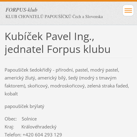
FORPUS-klub
KLUB CHOVATELŮ PAPOUŠÍČKŮ Čech a Slovenska
Kubíček Pavel Ing.,
jednatel Forpus klubu
Papoušíček šedokřídlý - přírodní, pastel, modrý pastel,
americký žlutý, americký bílý, šedý (modrý s tmavým
faktorem), skořicový, modroskořicový, zelená straka faded,
kobalt
papoušíček brýlatý
Obec: Solnice
Kraj: Královéhradecký
Telefon: +420 604 293 129