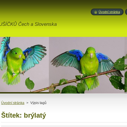
b
Úvodní stránka
ÍČKŮ Čech a Slovenska
Úvodní stránka
>
Výpis tagů
Štítek: brýlatý