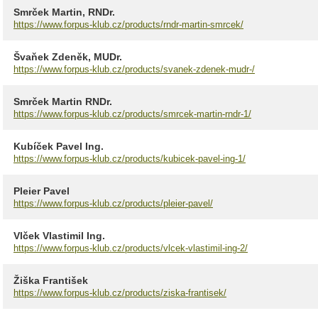
Smrček Martin, RNDr.
https://www.forpus-klub.cz/products/rndr-martin-smrcek/
Švaňek Zdeněk, MUDr.
https://www.forpus-klub.cz/products/svanek-zdenek-mudr-/
Smrček Martin RNDr.
https://www.forpus-klub.cz/products/smrcek-martin-rndr-1/
Kubíček Pavel Ing.
https://www.forpus-klub.cz/products/kubicek-pavel-ing-1/
Pleier Pavel
https://www.forpus-klub.cz/products/pleier-pavel/
Vlček Vlastimil Ing.
https://www.forpus-klub.cz/products/vlcek-vlastimil-ing-2/
Žiška František
https://www.forpus-klub.cz/products/ziska-frantisek/