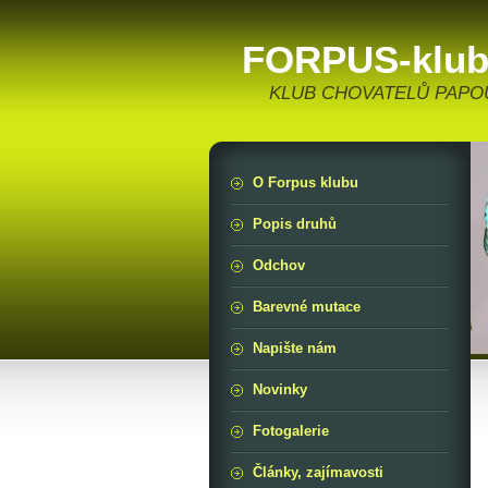
FORPUS-klu
KLUB CHOVATELŮ PAPOUŠ
O Forpus klubu
Popis druhů
Odchov
Barevné mutace
Napište nám
Novinky
Fotogalerie
Články, zajímavosti