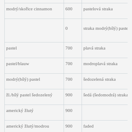
modrý/skořice cinnamon
600
pastelová straka
0
straka modrý(bílý) pastel
pastel
700
plavá straka
pastel/blauw
700
modroplavá straka
modrý(bílý) pastel
700
šedozelená straka
žl./bílý pastel šedozelený
900
šedá (šedomodrá) straka
americký žlutý
900
americký žlutý/modrou
900
faded