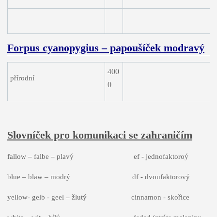
Forpus cyanopygius – papoušíček modravý
400
přírodní
0
Slovníček pro komunikaci se zahraničím
fallow – falbe – plavý ef - jednofaktoroý
blue – blaw – modrý df - dvoufaktorový
yellow- gelb - geel – žlutý cinnamon - skořice