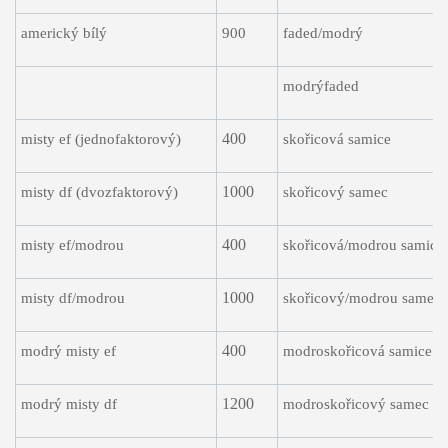
americký bílý
900
faded/modrý
modrýfaded
400
misty ef (jednofaktorový)
skořicová samice
1000
misty df (dvozfaktorový)
skořicový samec
400
misty ef/modrou
skořicová/modrou samice
1000
misty df/modrou
skořicový/modrou samec
400
modrý misty ef
modroskořicová samice
1200
modrý misty df
modroskořicový samec