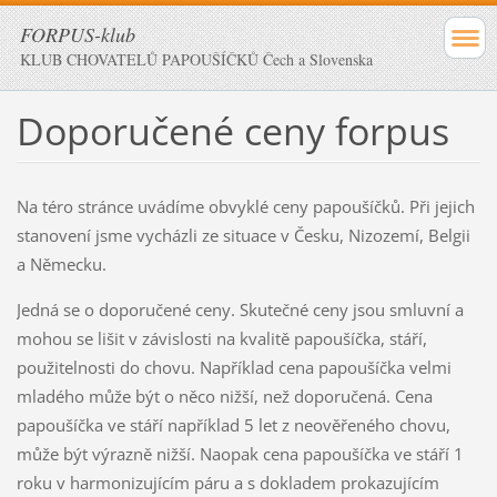
FORPUS-klub
KLUB CHOVATELŮ PAPOUŠÍČKŮ Čech a Slovenska
Doporučené ceny forpus
Na téro stránce uvádíme obvyklé ceny papoušíčků. Při jejich
stanovení jsme vycházli ze situace v Česku, Nizozemí, Belgii
a Německu.
Jedná se o doporučené ceny. Skutečné ceny jsou smluvní a
mohou se lišit v závislosti na kvalitě papoušíčka, stáří,
použitelnosti do chovu. Například cena papoušíčka velmi
mladého může být o něco nižší, než doporučená. Cena
papoušíčka ve stáří například 5 let z neověřeného chovu,
může být výrazně nižší. Naopak cena papoušíčka ve stáří 1
roku v harmonizujícím páru a s dokladem prokazujícím