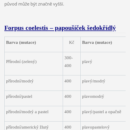
původ může být značně vyšší.
Forpus coelestis – papoušíček šedokřídlý
Barva (mutace)
Kč
Barva (mutace)
300-
Přírodní (zelený)
plavý
400
přírodní/modrý
400
plavý/modrý
přírodní/pastel
400
plavomodrý
přírodní/modrý a pastel
400
plavý/pastel a opačně
přírodní/americký žlutý
400
plavopastelový