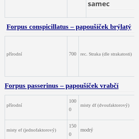
samec
Forpus conspicillatus – papoušíček brýlatý
700
přírodní
rec. Straka (dle strakatosti)
Forpus passerinus – papoušíček vrabčí
100
přírodní
misty df (dvoufaktorový)
0
150
modrý
misty ef (jednofaktorový)
0