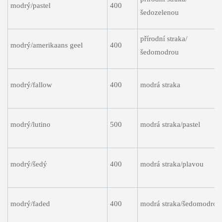
modrý/pastel
400
šedozelenou
přírodní straka/
modrý/amerikaans geel
400
šedomodrou
modrý/fallow
400
modrá straka
modrý/lutino
500
modrá straka/pastel
modrý/šedý
400
modrá straka/plavou
modrý/faded
400
modrá straka/šedomodrou