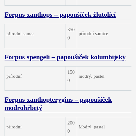
Forpus xanthops – papoušíček žlutolící
350
přírodní samice
přírodní samec
0
Forpus spengeli – papoušíček kolumbijský
150
přírodní
modrý, pastel
0
Forpus xanthopterygius – papoušíček
modrohřbetý
200
přírodní
Modrý, pastel
0