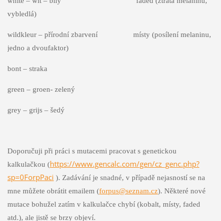
white – wit – bílý faded (ztráta melaninu,
vybledlá)
wildkleur – přírodní zbarvení místy (posílení melaninu,
jedno a dvoufaktor)
bont – straka
green – groen- zelený
grey – grijs – šedý
Doporučuji při práci s mutacemi pracovat s genetickou
https://www.gencalc.com/gen/cz_genc.php?
kalkulačkou (
sp=0ForpPaci
). Zadávání je snadné, v případě nejasností se na
mne můžete obrátit emailem (
forpus@seznam.cz
). Některé nové
mutace bohužel zatím v kalkulačce chybí (kobalt, místy, faded
atd.), ale jistě se brzy objeví.