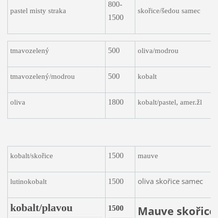
800-
pastel misty straka
skořice/šedou samec
1500
500
tmavozelený
oliva/modrou
500
tmavozelený/modrou
kobalt
1800
oliva
kobalt/pastel, amer.žl
1500
kobalt/skořice
mauve
oliva skořice samec
1500
lutinokobalt
kobalt/plavou
Mauve skořice
1500