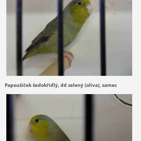
Papoušíček šedokřídlý, dd zelený (oliva), samec