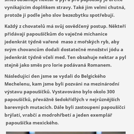
vynikajícím doplňkem stravy. Také jim velmi chutná,
protože ji podle jeho slov bezezbytku spotřebují.
Každý z chovatelů má svůj osvědčený postup. Někteří
přidávají papoušíčkům do vaječné míchanice
jedenkrát týdně vařené maso z mořských ryb, aby
svým chovancům dodali dostatečné množství jódu a
jedenkrát týdně včelí med. Ten obsahuje nektar a pyl
stejně jako směs pro lorie podávaná Romanem.
Následující den jsme se vydali do Belgického
Mechelenu, kam jsme byli pozváni na mezinárodní
výstavu papoušíčků. Vystavováno bylo okolo 300
papoušíčků, převážně šedokřídlých v nejrůznějších
barevných mutacích. Dále byli zastoupení papoušíčci
brýlatí, vrabčí a modrohřbetí a jeden exemplář
papoušíčka mexického.