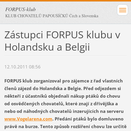
FORPUS-klub
KLUB CHOVATELŮ PAPOUŠÍČKŮ Čech a Slovenska
Zástupci FORPUS klubu v
Holandsku a Belgii
12.10.2011 08:56
FORPUS klub zorganizoval pro zájemce z řad vlastních
členů zájezd do Holandska a Belgie. Před odjezdem si
někteří z účastníků objednali nákup ptáků do chovu
od osvědčených chovatelů, které znají z dřívějška a
nebo od náhodných chovatelů inzerujících na serveru
www.Vogelarena.com
. Předání ptáků bylo domluveno
právě na burze. Tento způsob rozšíření chovu lze určitě