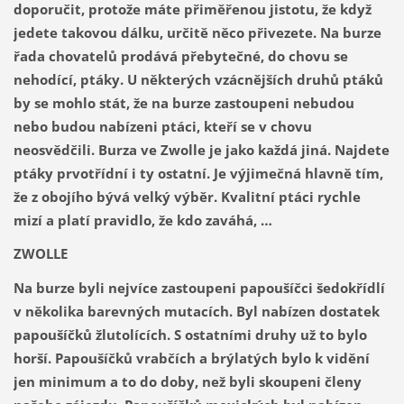
doporučit, protože máte přiměřenou jistotu, že když
jedete takovou dálku, určitě něco přivezete. Na burze
řada chovatelů prodává přebytečné, do chovu se
nehodící, ptáky. U některých vzácnějších druhů ptáků
by se mohlo stát, že na burze zastoupeni nebudou
nebo budou nabízeni ptáci, kteří se v chovu
neosvědčili. Burza ve Zwolle je jako každá jiná. Najdete
ptáky prvotřídní i ty ostatní. Je výjimečná hlavně tím,
že z obojího bývá velký výběr. Kvalitní ptáci rychle
mizí a platí pravidlo, že kdo zaváhá, …
ZWOLLE
Na burze byli nejvíce zastoupeni papoušíčci šedokřídlí
v několika barevných mutacích. Byl nabízen dostatek
papoušíčků žlutolících. S ostatními druhy už to bylo
horší. Papoušíčků vrabčích a brýlatých bylo k vidění
jen minimum a to do doby, než byli skoupeni členy