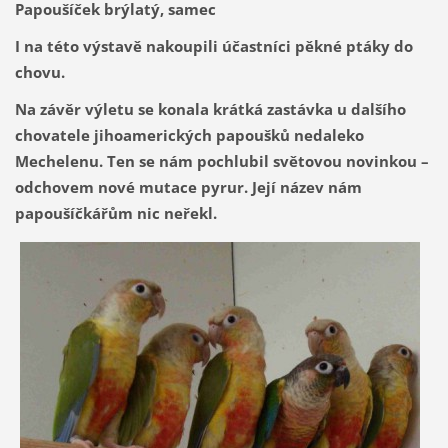
Papoušíček brýlatý, samec
I na této výstavě nakoupili účastníci pěkné ptáky do
chovu.
Na závěr výletu se konala krátká zastávka u dalšího
chovatele jihoamerických papoušků nedaleko
Mechelenu. Ten se nám pochlubil světovou novinkou –
odchovem nové mutace pyrur. Její název nám
papoušíčkářům nic neřekl.