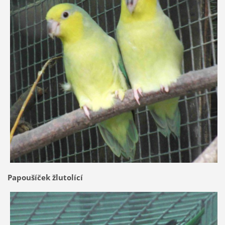
Papoušíček žlutolící