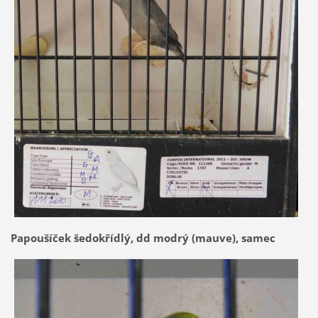
Papoušíček šedokřídlý, dd modrý (mauve), samec