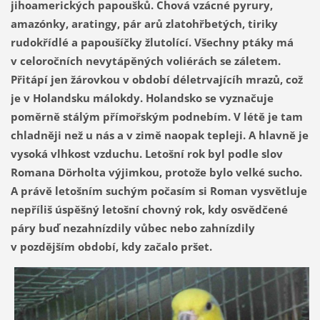
jihoamerických papoušků. Chová vzácné pyrury,
amazónky, aratingy, pár arů zlatohřbetých, tiriky
rudokřídlé a papoušíčky žlutolící. Všechny ptáky má
v celoročních nevytápěných voliérách se záletem.
Přitápí jen žárovkou v období déletrvajícíh mrazů, což
je v Holandsku málokdy. Holandsko se vyznačuje
poměrně stálým přímořským podnebím. V létě je tam
chladněji než u nás a v zimě naopak tepleji. A hlavně je
vysoká vlhkost vzduchu. Letošní rok byl podle slov
Romana Dörholta výjimkou, protože bylo velké sucho.
A právě letošním suchým počasím si Roman vysvětluje
nepříliš úspěšný letošní chovný rok, kdy osvědčené
páry buď nezahnízdily vůbec nebo zahnízdily
v pozdějším období, kdy začalo pršet.