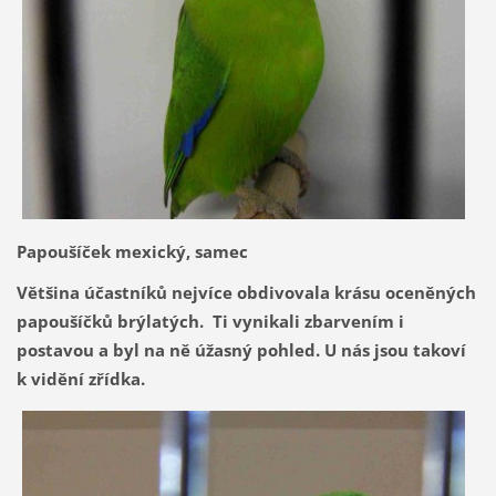
Papoušíček mexický, samec
Většina účastníků nejvíce obdivovala krásu oceněných
papoušíčků brýlatých. Ti vynikali zbarvením i
postavou a byl na ně úžasný pohled. U nás jsou takoví
k vidění zřídka.