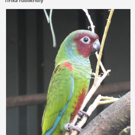
Tirika rudokřídlý