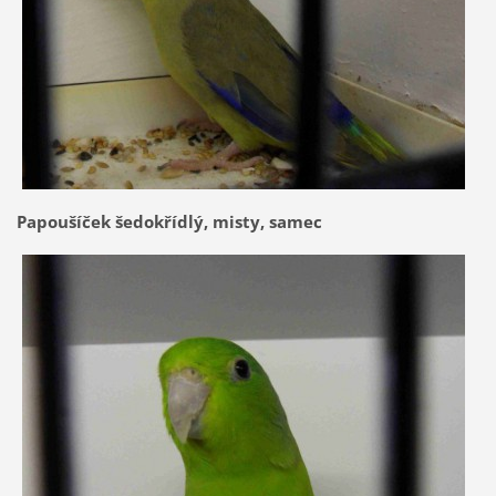
Papoušíček šedokřídlý, misty, samec