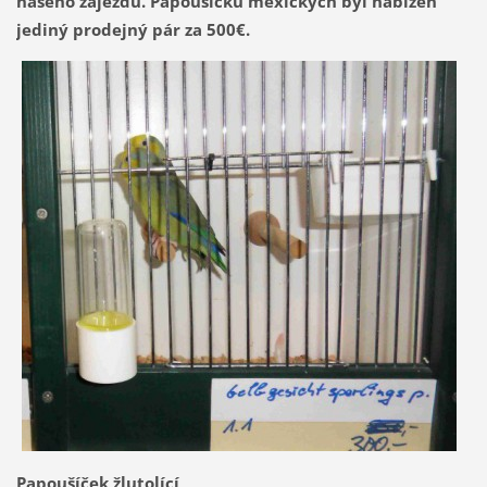
našeho zájezdu. Papoušíčků mexických byl nabízen
jediný prodejný pár za 500€.
Papoušíček žlutolící