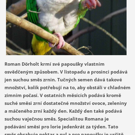
Roman Dörholt krmí své papoušky vlastním
osvědčeným způsobem. V listopadu a prosinci podává
jen suchou směs zrnin. Tučných semen dává takové
množství, kolik potřebují na to, aby obstáli v chladném
zimním počasí. V ostatních měsících podává kromě
suché směsi zrní dostatečné množství ovoce, zeleniny
a máčeného zrní každý den. Každý den také podává
suchou vaječnou směs. Specialitou Romana je
podávání směsi pro lorie jedenkrát za týden. Tato
směs obsahuje nektar a pyl a pro papoušky je určitě