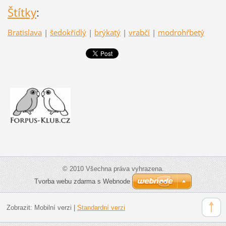
Štítky
:
Bratislava
|
šedokřídlý
|
brýkatý
|
vrabčí
|
modrohřbetý
© 2010 Všechna práva vyhrazena.
Tvorba webu zdarma s Webnode
Zobrazit:
Mobilní verzi
|
Standardní verzi