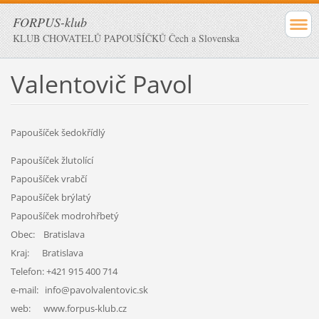
FORPUS-klub
KLUB CHOVATELŮ PAPOUŠÍČKŮ Čech a Slovenska
Valentovič Pavol
Papoušíček šedokřídlý
Papoušíček žlutolící
Papoušíček vrabčí
Papoušíček brýlatý
Papoušíček modrohřbetý
Obec: Bratislava
Kraj: Bratislava
Telefon: +421 915 400 714
e-mail: info@pavolvalentovic.sk
web: www.forpus-klub.cz