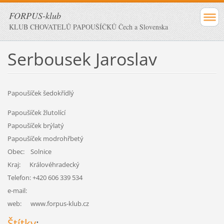
FORPUS-klub
KLUB CHOVATELŮ PAPOUŠÍČKŮ Čech a Slovenska
Serbousek Jaroslav
Papoušíček šedokřídlý
Papoušíček žlutolící
Papoušíček brýlatý
Papoušíček modrohřbetý
Obec: Solnice
Kraj: Královéhradecký
Telefon: +420 606 339 534
e-mail:
web: www.forpus-klub.cz
Štítky
: