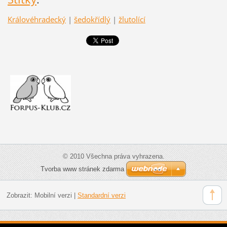
Královéhradecký
|
šedokřídlý
|
žlutolící
© 2010 Všechna práva vyhrazena.
Tvorba www stránek zdarma
Zobrazit:
Mobilní verzi
|
Standardní verzi