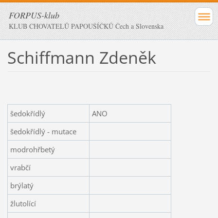
FORPUS-klub
KLUB CHOVATELŮ PAPOUŠÍČKŮ Čech a Slovenska
Schiffmann Zdeněk
šedokřídlý
ANO
šedokřídlý - mutace
modrohřbetý
vrabčí
brýlatý
žlutolící