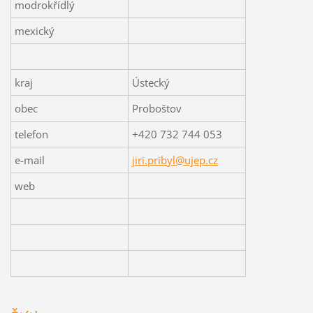
modrokřídlý
mexický
kraj
Ústecký
obec
Proboštov
telefon
+420 732 744 053
e-mail
jiri.pribyl@ujep.cz
web