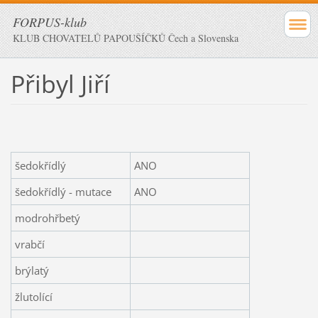
FORPUS-klub
KLUB CHOVATELŮ PAPOUŠÍČKŮ Čech a Slovenska
Přibyl Jiří
šedokřídlý
ANO
šedokřídlý - mutace
ANO
modrohřbetý
vrabčí
brýlatý
žlutolící