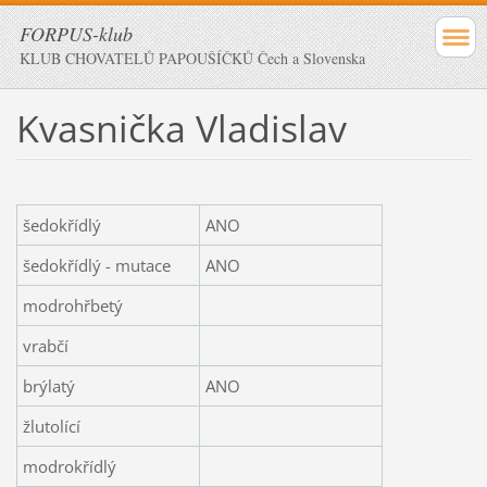
FORPUS-klub
KLUB CHOVATELŮ PAPOUŠÍČKŮ Čech a Slovenska
Kvasnička Vladislav
šedokřídlý
ANO
šedokřídlý - mutace
ANO
modrohřbetý
vrabčí
brýlatý
ANO
žlutolící
modrokřídlý