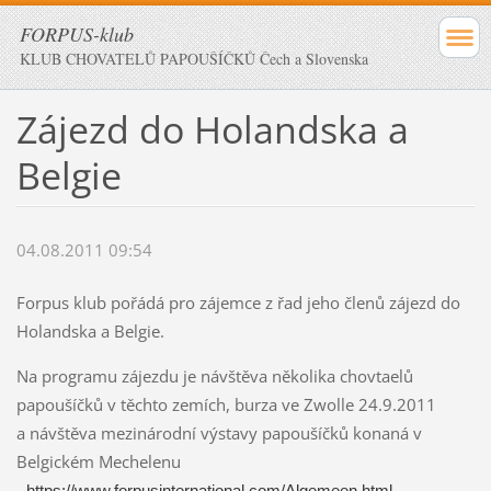
FORPUS-klub
KLUB CHOVATELŮ PAPOUŠÍČKŮ Čech a Slovenska
Zájezd do Holandska a
Belgie
04.08.2011 09:54
Forpus klub pořádá pro zájemce z řad jeho členů zájezd do
Holandska a Belgie.
Na programu zájezdu je návštěva několika chovtaelů
papoušíčků v těchto zemích, burza ve Zwolle 24.9.2011
a návštěva mezinárodní výstavy papoušíčků konaná v
Belgickém Mechelenu
-
https://www.forpusinternational.com/Algemeen.html