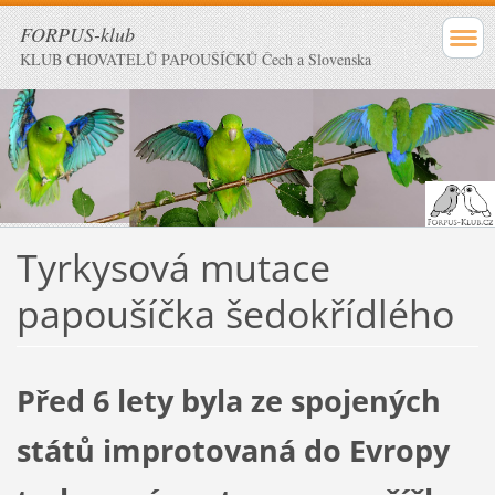
FORPUS-klub
KLUB CHOVATELŮ PAPOUŠÍČKŮ Čech a Slovenska
Tyrkysová mutace
papoušíčka šedokřídlého
Před 6 lety byla ze spojených
států improtovaná do Evropy