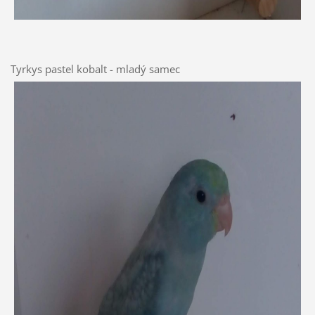
Tyrkys pastel kobalt - mladý samec