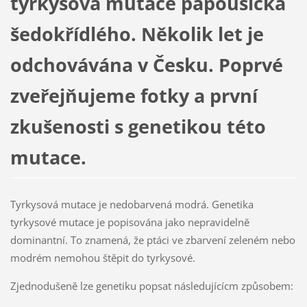
tyrkysová mutace papoušíčka
šedokřídlého. Několik let je
odchovávána v Česku. Poprvé
zveřejňujeme fotky a první
zkušenosti s genetikou této
mutace.
Tyrkysová mutace je nedobarvená modrá. Genetika
tyrkysové mutace je popisována jako nepravidelně
dominantní. To znamená, že ptáci ve zbarvení zeleném nebo
modrém nemohou štěpit do tyrkysové.
Zjednodušeně lze genetiku popsat následujícícm způsobem: